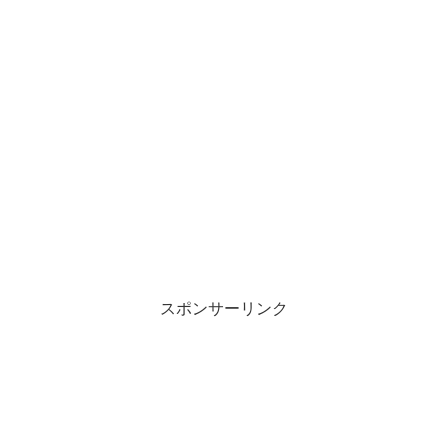
スポンサーリンク