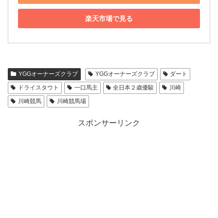
楽天市場で見る
YGGオーナーズクラブ
YGGオーナーズクラブ
ダート
ドライスタウト
一口馬主
全日本２歳優駿
川崎
川崎競馬
川崎競馬場
スポンサーリンク