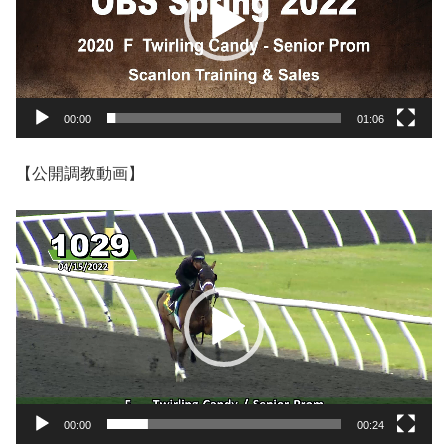
レ
ー
ヤ
ー
00:00
01:06
【公開調教動画】
動
画
プ
レ
ー
ヤ
ー
00:00
00:24