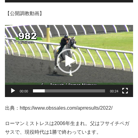
【公開調教動画】
動
画
プ
レ
ー
ヤ
ー
00:00
00:24
出典：https://www.obssales.com/aprresults/2022/
ローマンミストレスは2006年生まれ。父はフサイチペガ
サスで、現役時代は1勝で終わっています。