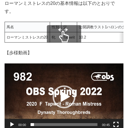
ローマンミストレスの20の基本情報は以下のとおりで
す。
馬名
性別
父
公開調教ラスト1ハロンのタ
ローマンミストレスの20
牝
Tapwrit
10.2
スクロールできます
【歩様動画】
動
画
プ
レ
ー
ヤ
ー
00:00
00:45