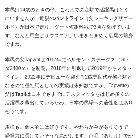
本馬は14歳のときの仔。これまでの産駒で活躍馬はとく
にいませんが、近親の
バントライン
（父シーキングザゴー
ルド）が日本で走り、ダート短距離戦で3勝を挙げていま
す。なんと馬主はサウスニア。いまをときめく広尾の前身
ですね。
本馬の父Tapwritは2017年にベルモントステークス（GI・
ダ2400ｍ）を制覇。2018年に引退して2019年からスタッ
ドイン。2022年にデビューを迎える2歳馬世代が初産駒と
なるので種牡馬としての実績は未知数ですが、Tapwritの
父は
Tapit
は日本でもすでにテスタマッタをはじめ多くの
活躍馬を輩出しているため、日本の馬場への適性度はあり
そうです。
歩様も、個人的には好きです。やわらかみがありそうで、
瞬発力に長けていそうな気がします。芦毛（あしげ）でか