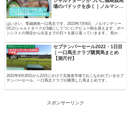
シャルトタークがついに福島競馬
場のパドックを歩く｜ノルマンデ
ィーOC
はいさい、零細雑魚一口馬主です。2023年7月8日、ノルマンディー
OCのシャルトタークが3歳にしてついにデビュー戦を迎えます。ボー
ンシストの発症から出走までの日々を振り返っていきます。 長かっ
たウォーキングマシン生活 馬名シャルトターク性別...
セプテンバーセール2022・1日目
YGGオーナーズクラブ
｜一口馬主クラブ購買馬まとめ
【測尺付】
2022年9月20日から22日にかけて北海道市場でおこなわれているセプ
テンバーセール。一口馬主クラブが購買した馬まとめです。
スポンサーリンク