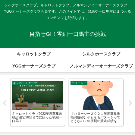
シルクホースクラブ、キャロットクラブ、ノルマンディーオーナーズクラブ、
YGGオーナーズクラブ会員です。このサイトでは、競馬や一口馬主にまつわる
コンテンツを配信します。
目指せGI！零細一口馬主の挑戦
キャロットクラブ
シルクホースクラブ
YGGオーナーズクラブ
ノルマンディーオーナーズクラブ
キャロットクラブ
バヌーシー
一
後
キャロットクラブ2022年度募集馬
【バヌーシー２０２１年度募集馬
【
の
検討編②28頭までに絞った零細一
検討編⓪】そもそもバヌーシって
１
た！
口馬主
どうなの？年度別の競走成績を調
め
べてみた！【DMM】
殖