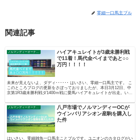
零細一口馬主ブル
関連記事
ハイアキュレイトが3歳未勝利戦
ノルマンディーオーナーズクラブ
で11着！馬代金ペイまであと○○
万円！！！！
未来が見えないよ、ダディ･･････ はいさい、零細一口馬主です。 こ
このところブログの更新をさぼっておりましたが、本日3月12日、中
京第1R3歳未勝利戦ダ1400ｍ戦に愛馬ハイアキュレイトが出走。いい
ネタができた！ということで、せっせと更...
八戸市場でノルマンディーOCが
ノルマンディーオーナーズクラブ
ウインバリアシオン産駒を購入し
た件
はいさい、零細雑魚一口馬主ことブルです。ユニオンのカタログがい