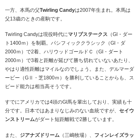
一方、本馬の父
Twirling Candy
は2007年生まれ。本馬は
父13歳のときの産駒です。
Twirling Candyは現役時代に
マリブステークス
（GI・ダー
ト1400ｍ）を制覇。パシフィッククラシック（GI・ダ
2000ｍ）で2着、ハリウッドゴールドＣ（GI・ダート
2000ｍ）で3着と距離が延びて勝ち切れていないあたり、
やはり適性距離はマイルなのでしょう。また、デルマーダ
ービー（GⅡ・芝1800ｍ）を勝利していることからも、ス
ピード能力は相当高そうです。
すでにアメリカでは4頭のGI馬を輩出しており、実績も十
分です。日本ではあまりなじみのない血統ですが、
セイウ
ンストリーム
がダート短距離戦で2勝しています。
また、
ジアナズドリーム
（三嶋牧場）、
フィンレイズラッ