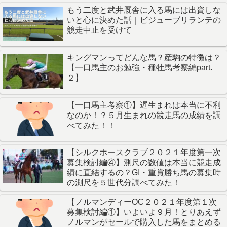
もう二度と武井厩舎に入る馬には出資しな
いと心に決めた話｜ビジューブリランテの
競走中止を受けて
キングマンってどんな馬？産駒の特徴は？
【一口馬主のお勉強・種牡馬考察編part.
２】
【一口馬主考察①】遅生まれは本当に不利
なのか！？５月生まれの競走馬の成績を調
べてみた！！
【シルクホースクラブ２０２１年度第一次
募集検討編④】測尺の数値は本当に競走成
績に直結するの？GI・重賞勝ち馬の募集時
の測尺を５世代分調べてみた！
【ノルマンディーOC２０２１年度第１次
募集検討編①】いよいよ９月！とりあえず
ノルマンがセールで購入した馬をまとめる