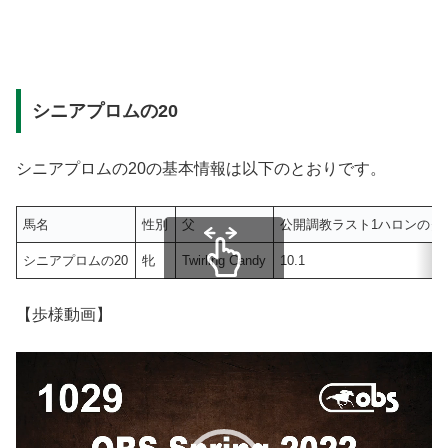
シニアプロムの20
シニアプロムの20の基本情報は以下のとおりです。
馬名
性別
父
公開調教ラスト1ハロンのタ
シニアプロムの20
牝
Twirling Candy
10.1
スクロールできます
【歩様動画】
動
画
プ