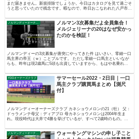
まだ届きません。新規排除でしょうか。今日はカタログを見て過ごそ
うと思っていたので残念です。暇なので、昨日おこなわれた八戸市場
でノルマンが落札した馬について見ていきましょう。 ネオ...
ノルマン3次募集だよ全員集合！
ノルマンディーオーナーズクラブ
メルジェリーナの20はなぜ安かっ
たのかを検証！
ノルマンディーの3次募集が唐突にやってきた件 はいさい、零細一口
馬主界の帝王（ｗ）ことブルです。 ただし零細一口馬主といいなが
らも、昨年は現2歳馬に5頭も出資していますから、もはや名乗れな
い疑惑があります。 しかしどのような二つ名を名乗ろう...
サマーセール2022・2日目｜一口
YGGオーナーズクラブ
馬主クラブ購買馬まとめ【測尺
付】
ノルマンディーオーナーズクラブ カネショウメロンの21（牡） 父：
ドゥラメンテ母父：ディアブロ 母カネショウメロンは2004年生ま
れ。現役時代は大井で4勝を挙げているが、すべて2歳時のもの。ち
なみに4勝中3勝が戸崎騎手。3歳以降は1勝もでき...
ウォーキングマシンの申し子こと
ノルマンディーオーナーズクラブ