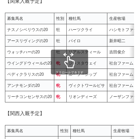
【関東入厩予定】
募集馬名
性別
種牡馬
生産牧場
ナスノシベリウスの20
牡
ハーツクライ
ハシモトファー
アースリヴィングの20
牡
パイロ
新井昭二
ウォッチハーの20
牡
リアルスティール
吉田俊介
ウイングドウィールの20
牝
ジャスタウェイ
社台ファーム
スクロールできます
ペディクラリスの20
牝
ルーラーシップ
社台ファーム
アンナモンダの20
牝
ヴィクトワールピサ
社台ファーム
リーチコンセンサスの20
牝
リオンディーズ
ノーザンファー
【関西入厩予定】
募集馬名
性別
種牡馬
生産牧場