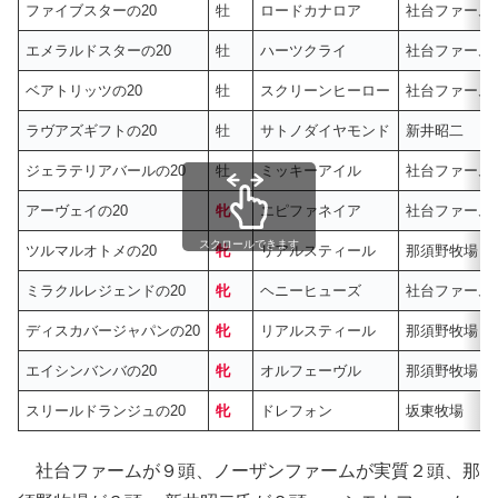
ファイブスターの20
牡
ロードカナロア
社台ファーム
エメラルドスターの20
牡
ハーツクライ
社台ファーム
ベアトリッツの20
牡
スクリーンヒーロー
社台ファーム
ラヴアズギフトの20
牡
サトノダイヤモンド
新井昭二
ジェラテリアバールの20
牡
ミッキーアイル
社台ファーム
アーヴェイの20
牝
エピファネイア
社台ファーム
スクロールできます
ツルマルオトメの20
牝
リアルスティール
那須野牧場
ミラクルレジェンドの20
牝
ヘニーヒューズ
社台ファーム
ディスカバージャパンの20
牝
リアルスティール
那須野牧場
エイシンバンバの20
牝
オルフェーヴル
那須野牧場
スリールドランジュの20
牝
ドレフォン
坂東牧場
社台ファームが９頭、ノーザンファームが実質２頭、那