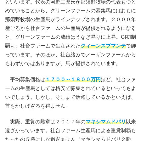
といいます。代表の河野二郎氏が那須野牧場の代表もつと
めていることから、グリーンファームの募集馬にはおもに
那須野牧場の生産馬がラインナップされます。２０００年
産ごろから社台ファームの生産馬が提供されるようになる
と、グリーンファームの成績はうなぎ昇りに上昇。GI初制
覇も、社台ファームで生産された
クィーンスプマンテ
で飾
っています。そのほか、社台絡みでノーザンファームから
もわずかではありますが、馬が提供されています。
平均募集価格は
１７００～１８００万円
ほど。社台ファ
ームの生産馬としては格安で募集されているといってもよ
いでしょう。しかし、そこまで活躍しているかといえば、
首をかしげざるを得ません。
実際、重賞の勲章は２０１７年の
マキシマムドパリ
以来
遠ざかっています。社台ファーム生産馬による重賞制覇も
たったの５勝にしか過ぎません（マキシマムドパリ２勝、