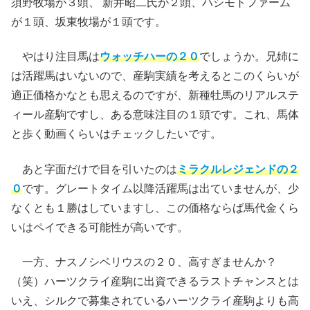
須野牧場が３頭、 新井昭二氏が２頭、ハシモトファーム
が１頭、坂東牧場が１頭です。
やはり注目馬は
ウォッチハーの２０
でしょうか。兄姉に
は活躍馬はいないので、産駒実績を考えるとこのくらいが
適正価格かなとも思えるのですが、新種牡馬のリアルステ
ィール産駒ですし、ある意味注目の１頭です。これ、馬体
と歩く動画くらいはチェックしたいです。
あと字面だけで目を引いたのは
ミラクルレジェンドの２
０
です。グレートタイム以降活躍馬は出ていませんが、少
なくとも１勝はしていますし、この価格ならば馬代金くら
いはペイできる可能性が高いです。
一方、ナスノシベリウスの２０、高すぎませんか？
（笑）ハーツクライ産駒に出資できるラストチャンスとは
いえ、シルクで募集されているハーツクライ産駒よりも高