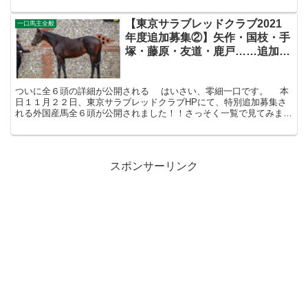
ました。とくにノーザンファームはそれが顕著な感じを受け...
【東京サラブレッドクラブ2021
一口馬主全般
年度追加募集②】矢作・国枝・手
塚・藤原・友道・鹿戸……追加募
集馬全６頭の預託先が大変豪華な
件【エーピードリーム２０の件追
ついに全６頭の詳細が公開される はいさい、零細一口です。 本
記】
日１１月２２日、東京サラブレッドクラブHPにて、特別追加募集さ
れる外国産馬全６頭が公開されました！！さっそく一覧で見てみまし
ょう。どーん。 馬名性別生月日種牡馬預託先馬体重（k...
スポンサーリンク