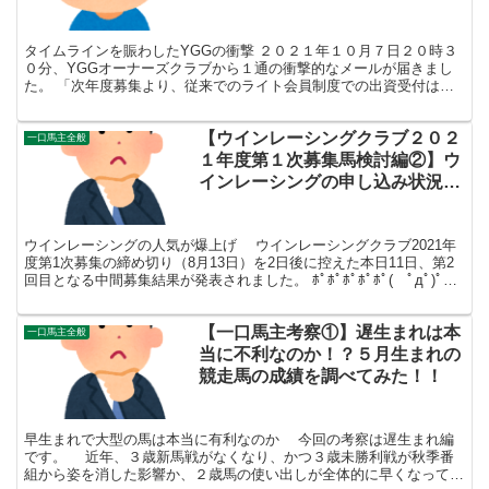
検討してみようの巻【さまよう零
細一口馬主】
タイムラインを賑わしたYGGの衝撃 ２０２１年１０月７日２０時３
０分、YGGオーナーズクラブから１通の衝撃的なメールが届きまし
た。 「次年度募集より、従来でのライト会員制度での出資受付は行
ないません」 ( ﾟДﾟ) ←文面を見たときの私 ...
【ウインレーシングクラブ２０２
一口馬主全般
１年度第１次募集馬検討編②】ウ
インレーシングの申し込み状況が
やばたにえん・ぴえん……一口馬
主バブルは続くよ、どこまで
ウインレーシングの人気が爆上げ ウインレーシングクラブ2021年
も……
度第1次募集の締め切り（8月13日）を2日後に控えた本日11日、第2
回目となる中間募集結果が発表されました。 ﾎﾟﾎﾟﾎﾟﾎﾟﾎﾟ( ﾟдﾟ)ﾟ
дﾟ)ﾟдﾟ)ﾟдﾟ)ﾟдﾟ)...
【一口馬主考察①】遅生まれは本
一口馬主全般
当に不利なのか！？５月生まれの
競走馬の成績を調べてみた！！
早生まれで大型の馬は本当に有利なのか 今回の考察は遅生まれ編
です。 近年、３歳新馬戦がなくなり、かつ３歳未勝利戦が秋季番
組から姿を消した影響か、２歳馬の使い出しが全体的に早くなってき