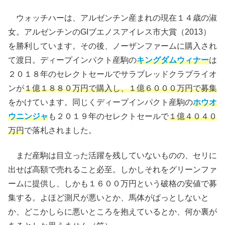
ウォッチハーは、アルゼンチン産まれの現在１４歳の淑
女。アルゼンチンのGIブエノスアイレス市大賞（2013）
を勝利しています。その後、ノーザンファームに購入され
て渡日。ディープインパクト産駒の
キングダムウィナー
は
２０１８年のセレクトセールでサラブレッドクラブライオ
ンが
１億１８８０万円で購入し、１億６０００万円で募集
をかけています。同じくディープインパクト産駒の
ホウオ
ウニンジャ
も２０１９年のセレクトセールで
１億４０４０
万円
で落札されました。
まだ産駒は目立った活躍を残していないものの、セリに
出せば高額で売れること必至。しかしそれをグリーンファ
ームに提供し、しかも１６００万円という破格の安値で募
集する。よほど測尺が悪いとか、馬体がぱっとしないと
か、どこかしらに悪いところを抱えているとか、何か裏が