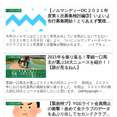
【ノルマンディーOC２０２１年
一口馬主全般
度第１次募集検討編③】いよいよ
先行募集開始！とりあえず繁殖牝
馬の産駒実績をクラス別にまとめ
てみた！【産駒成績がいいのはど
今年のノルマンはどことなく本気を出している気がしないでもない
の繁殖牝馬？】
２０２１年１０月８日（金）より、ついにノルマンディーオーナー
ズクラブ２０２１年度第１次募集が開始されます。 ハイアキュレ
イトくんの育成頓挫ですっかり気落ちしている私にとっては...
2021年を振り返る！零細一口馬
一口馬主全般
主が選ぶ10大ニュースを紹介！！
【誰が見るねん】
零細一口馬主が選ぶ２０２１年の10大ニュース 前回は、２０２１
年における出資馬の成績を振り返りました。今回は、２０２１年の個
人的な10大ニュースを紹介したいと思います。 (adsbygoogle =
window.adsbygoogle ...
【緊急特ブ】YGGライト会員廃止
一口馬主全般
の衝撃！改めて全クラブのデータ
をあぶり出してセカンドクラブを