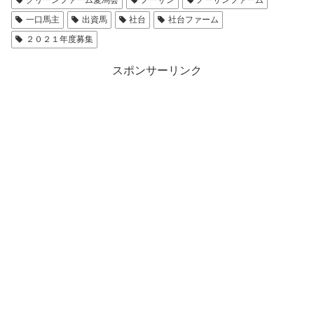
一口馬主
出資馬
社台
社台ファーム
２０２１年度募集
スポンサーリンク