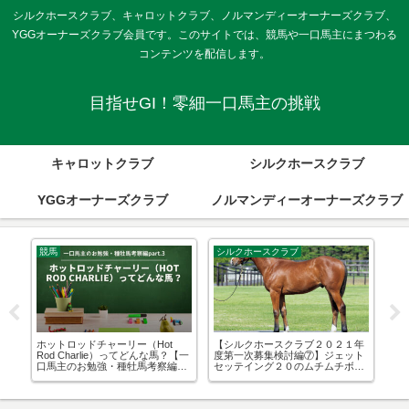
シルクホースクラブ、キャロットクラブ、ノルマンディーオーナーズクラブ、
YGGオーナーズクラブ会員です。このサイトでは、競馬や一口馬主にまつわる
コンテンツを配信します。
目指せGI！零細一口馬主の挑戦
キャロットクラブ
シルクホースクラブ
YGGオーナーズクラブ
ノルマンディーオーナーズクラブ
競馬
シルクホースクラブ
シ
ホットロッドチャーリー（Hot
【シルクホースクラブ２０２１年
【シ
明
Rod Charlie）ってどんな馬？【一
度第一次募集検討編⑦】ジェット
1次
口馬主のお勉強・種牡馬考察編
セッテイング２０のムチムチボデ
入
part.3】
ィが私を魅了……そういえばシル
さ
クの外国産馬の実績ってどんな感
じ？【外国産馬は走る？】