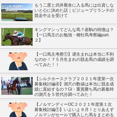
もう二度と武井厩舎に入る馬には出資しな
いと心に決めた話｜ビジューブリランテの
競走中止を受けて
キングマンってどんな馬？産駒の特徴は？
【一口馬主のお勉強・種牡馬考察編part.
２】
【一口馬主考察①】遅生まれは本当に不利
なのか！？５月生まれの競走馬の成績を調
べてみた！！
【シルクホースクラブ２０２１年度第一次
募集検討編④】測尺の数値は本当に競走成
績に直結するの？GI・重賞勝ち馬の募集時
の測尺を５世代分調べてみた！
【ノルマンディーOC２０２１年度第１次
募集検討編①】いよいよ９月！とりあえず
ノルマンがセールで購入した馬をまとめる