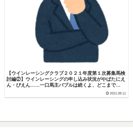
【ウインレーシングクラブ２０２１年度第１次募集馬検
討編②】ウインレーシングの申し込み状況がやばたにえ
ん・ぴえん……一口馬主バブルは続くよ、どこまで
も……
2021.08.11