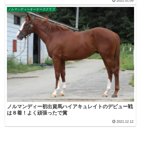
2022.01.05
ノルマンディーオーナーズクラブ
ノルマンディー初出資馬ハイアキュレイトのデビュー戦
は８着！よく頑張ったで賞
2021.12.12