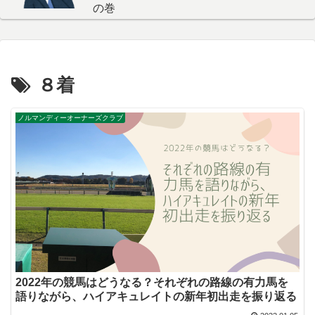
の巻
８着
ノルマンディーオーナーズクラブ
2022年の競馬はどうなる？それぞれの路線の有力馬を
語りながら、ハイアキュレイトの新年初出走を振り返る