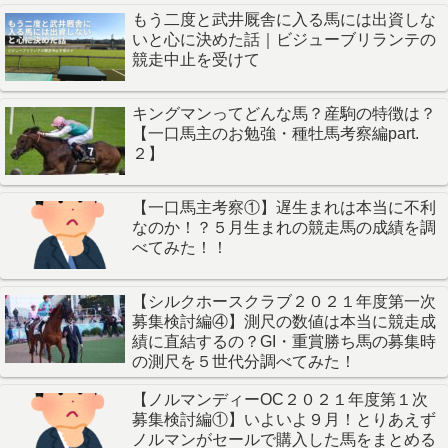
もう二度と武井厩舎に入る馬には出資しな
いと心に決めた話｜ビジューブリランテの
競走中止を受けて
キングマンってどんな馬？産駒の特徴は？
【一口馬主のお勉強・種牡馬考察編part.
２】
【一口馬主考察①】遅生まれは本当に不利
なのか！？５月生まれの競走馬の成績を調
べてみた！！
【シルクホースクラブ２０２１年度第一次
募集検討編④】測尺の数値は本当に競走成
績に直結するの？GI・重賞勝ち馬の募集時
の測尺を５世代分調べてみた！
【ノルマンディーOC２０２１年度第１次
募集検討編①】いよいよ９月！とりあえず
ノルマンがセールで購入した馬をまとめる