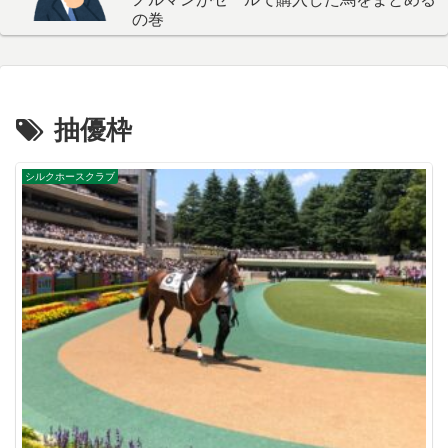
の巻
抽優枠
シルクホースクラブ