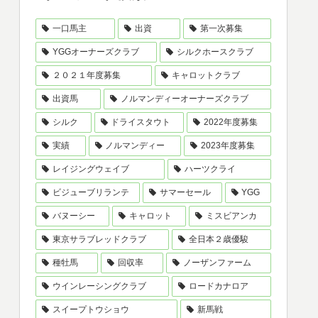
一口馬主
出資
第一次募集
YGGオーナーズクラブ
シルクホースクラブ
２０２１年度募集
キャロットクラブ
出資馬
ノルマンディーオーナーズクラブ
シルク
ドライスタウト
2022年度募集
実績
ノルマンディー
2023年度募集
レイジングウェイブ
ハーツクライ
ビジューブリランテ
サマーセール
YGG
バヌーシー
キャロット
ミスビアンカ
東京サラブレッドクラブ
全日本２歳優駿
種牡馬
回収率
ノーザンファーム
ウインレーシングクラブ
ロードカナロア
スイープトウショウ
新馬戦