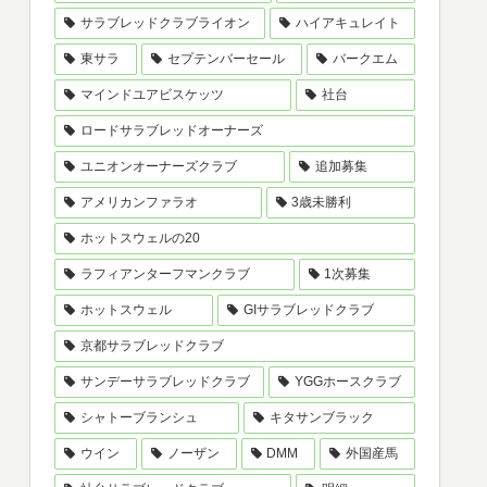
サラブレッドクラブライオン
ハイアキュレイト
東サラ
セプテンバーセール
バークエム
マインドユアビスケッツ
社台
ロードサラブレッドオーナーズ
ユニオンオーナーズクラブ
追加募集
アメリカンファラオ
3歳未勝利
ホットスウェルの20
ラフィアンターフマンクラブ
1次募集
ホットスウェル
GIサラブレッドクラブ
京都サラブレッドクラブ
サンデーサラブレッドクラブ
YGGホースクラブ
シャトーブランシュ
キタサンブラック
ウイン
ノーザン
DMM
外国産馬