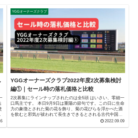
YGGオーナーズクラブ
し
YGGオーナーズクラブ2022年度2次募集検討
編①｜セール時の落札価格と比較
一
2次募集にラインナップされたのは全5頭 はいさい、零細一
結
口馬主です。 本日9月9日は重陽の節句です。この日に生命
使
力の象徴とされた菊の花を飾り、菊の花びらを浮かべた酒
抽
を飲むと邪気が祓われて長生きできるとされる古代中国の
風習が日本に伝来し、江戸...
16
2022.09.09