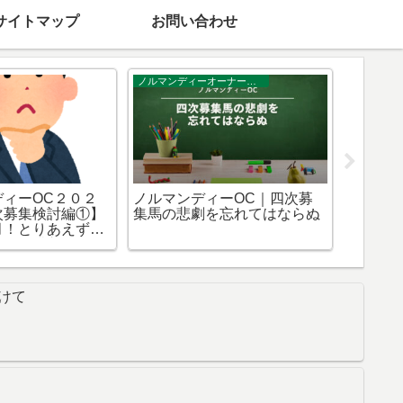
サイトマップ
お問い合わせ
クラブ
シルクホースクラブ
キャロッ
キャンの20は出
【シルクホースクラブ２０２
キャロッ
か【YGGオーナ
１年度第一次募集】ついに第
募集検
追加募集】
１回中間発表！！さぁ、零細
の第2
一口馬主民よ！リストに上が
らなかった馬を至急検討せ
よ！！【緊急速報】
けて