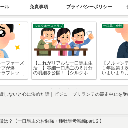
ール
免責事項
プライバシーポリシー
シルクホースクラブ
YGGオーナーズ
ラブ2022年
シルク2023年度1次募集｜
マックスユー
part.0】
3,000万円台以下の馬で当た
資すべきか否
た制度がまっ
りを引くんジャー～美浦編
ーズクラブ
ない件
資しないと心に決めた話｜ビジューブリランテの競走中止を受
は？【一口馬主のお勉強・種牡馬考察編part.２】