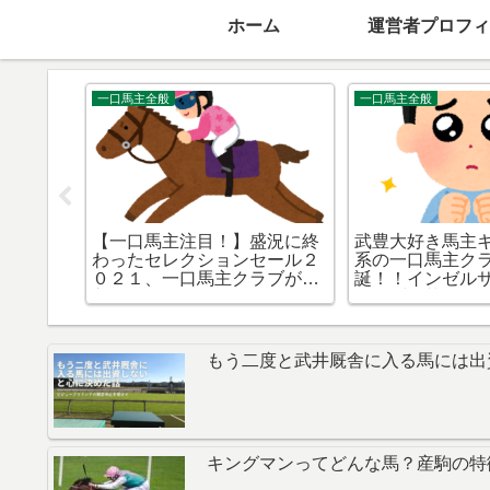
ホーム
運営者プロフィ
YGGオーナーズクラブ
シルクホースクラブ
四次募
YGGOC2022年度2次募集検
【シルクホースク
はならぬ
討編・完｜零細一口馬主が選
度第1次募集・検討編
んだ2頭をご紹介！
新しく導入され
たく意味をなさ
もう二度と武井厩舎に入る馬には出
キングマンってどんな馬？産駒の特徴