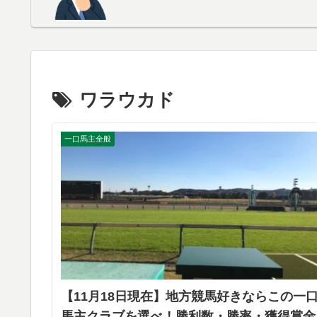
ワラウカド
一口馬主全般
【11月18日現在】地方競馬好きならこの一
馬主クラブを選べ！勝利数・勝率・獲得賞金