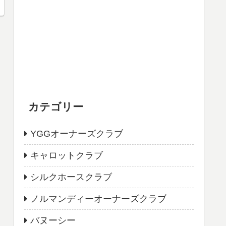
カテゴリー
YGGオーナーズクラブ
キャロットクラブ
シルクホースクラブ
ノルマンディーオーナーズクラブ
バヌーシー