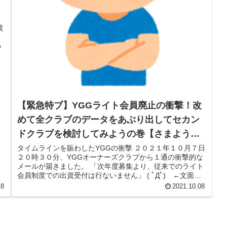
競
し
の
す
【緊急特ブ】YGGライト会員廃止の衝撃！改
めて全クラブのデータをあぶり出してセカン
ドクラブを検討してみようの巻【さまよう零
細一口馬主】
タイムラインを賑わしたYGGの衝撃 ２０２１年１０月７日
２０時３０分、YGGオーナーズクラブから１通の衝撃的な
メールが届きました。 「次年度募集より、従来でのライト
会員制度での出資受付は行ないません」 ( ﾟДﾟ) ←文面を
見たときの私 ...
18
2021.10.08