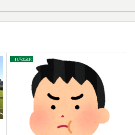
一口馬主全般
口