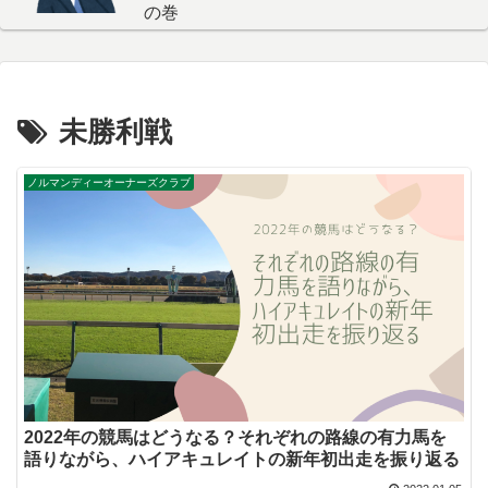
の巻
未勝利戦
ノルマンディーオーナーズクラブ
2022年の競馬はどうなる？それぞれの路線の有力馬を
語りながら、ハイアキュレイトの新年初出走を振り返る