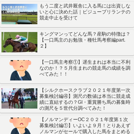
もう二度と武井厩舎に入る馬には出資しな
いと心に決めた話｜ビジューブリランテの
競走中止を受けて
キングマンってどんな馬？産駒の特徴は？
【一口馬主のお勉強・種牡馬考察編part.
２】
【一口馬主考察①】遅生まれは本当に不利
なのか！？５月生まれの競走馬の成績を調
べてみた！！
【シルクホースクラブ２０２１年度第一次
募集検討編④】測尺の数値は本当に競走成
績に直結するの？GI・重賞勝ち馬の募集時
の測尺を５世代分調べてみた！
【ノルマンディーOC２０２１年度第１次
募集検討編①】いよいよ９月！とりあえず
ノルマンがセールで購入した馬をまとめる